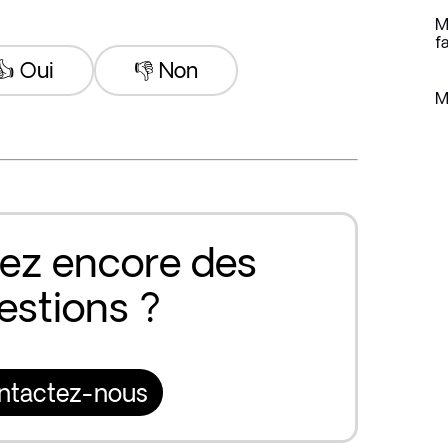
M
f
👍 Oui
👎 Non
M
ez encore des
estions ?
ntactez-nous