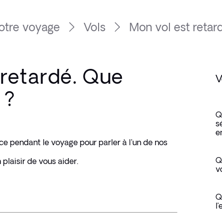
otre voyage
Vols
Mon vol est retard
 retardé. Que
V
 ?
Q
s
e
e pendant le voyage pour parler à l'un de nos 
Q
plaisir de vous aider.
v
Q
l