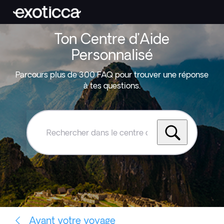
Ton Centre d’Aide
Personnalisé
Parcours plus de 300 FAQ pour trouver une réponse
à tes questions.
Rechercher
dans
le
centre
d'aide
Exoticca
Avant votre voyage