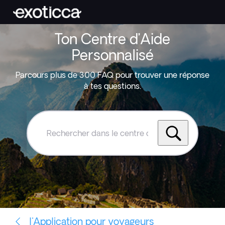
Ton Centre d’Aide
Personnalisé
Parcours plus de 300 FAQ pour trouver une réponse
à tes questions.
Rechercher
dans
le
centre
d'aide
Exoticca
l'Application pour voyageurs