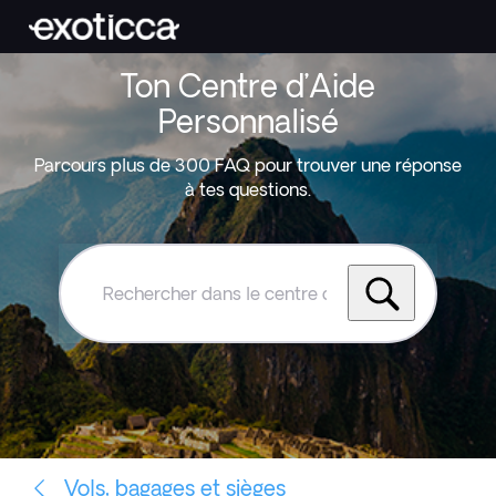
Ton Centre d’Aide
Personnalisé
Parcours plus de 300 FAQ pour trouver une réponse
à tes questions.
Rechercher
dans
le
centre
d'aide
Exoticca
Vols, bagages et sièges