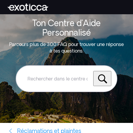
Ton Centre d’Aide
Personnalisé
Parcours plus de 300 FAQ pour trouver une réponse
à tes questions.
Rechercher
dans
le
centre
d'aide
Exoticca
Réclamations et plaintes