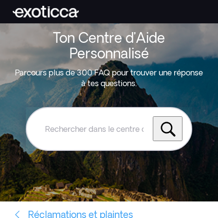
Ton Centre d’Aide
Personnalisé
Parcours plus de 300 FAQ pour trouver une réponse
à tes questions.
Rechercher
dans
le
centre
d'aide
Exoticca
Réclamations et plaintes