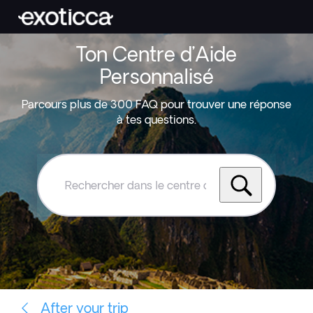
Ton Centre d’Aide
Personnalisé
Parcours plus de 300 FAQ pour trouver une réponse
à tes questions.
Rechercher
dans
le
centre
d'aide
Exoticca
After your trip