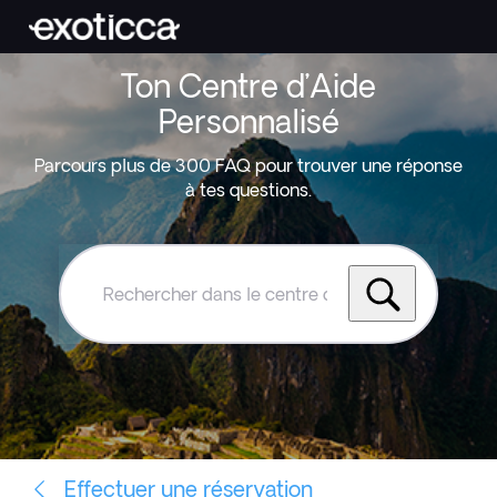
Ton Centre d’Aide
Personnalisé
Parcours plus de 300 FAQ pour trouver une réponse
à tes questions.
Rechercher
dans
le
centre
d'aide
Exoticca
Effectuer une réservation