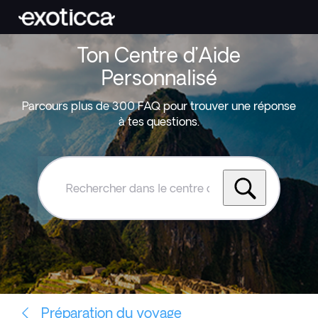
Ton Centre d’Aide
Personnalisé
Parcours plus de 300 FAQ pour trouver une réponse
à tes questions.
Rechercher
dans
le
centre
d'aide
Exoticca
Préparation du voyage