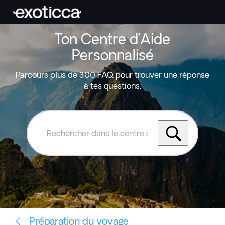
Ton Centre d’Aide
Personnalisé
Parcours plus de 300 FAQ pour trouver une réponse
à tes questions.
Rechercher
dans
le
centre
d'aide
Exoticca
Préparation du voyage