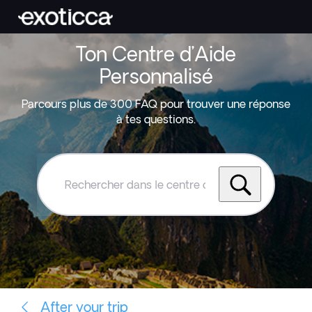
Ton Centre d’Aide
Personnalisé
Parcours plus de 300 FAQ pour trouver une réponse
à tes questions.
Rechercher
dans
le
centre
d'aide
Exoticca
After your trip